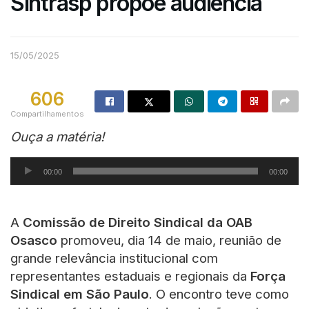
Sintrasp propõe audiência
15/05/2025
606
Compartilhamentos
Ouça a matéria!
Tocador
00:00
00:00
de
áudio
A
Comissão de Direito Sindical da OAB
Osasco
promoveu, dia 14 de maio, reunião de
grande relevância institucional com
representantes estaduais e regionais da
Força
Sindical em São Paulo
. O encontro teve como