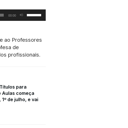
Use
00:00
as
setas
para
 e ao Professores
cima
 Mesa de
ou
s profissionais.
para
baixo
para
aumentar
Títulos para
ou
e Aulas começa
diminuir
 1º de julho, e vai
o
volume.