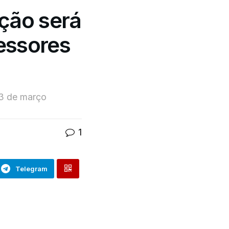
ação será
essores
23 de março
1
Telegram