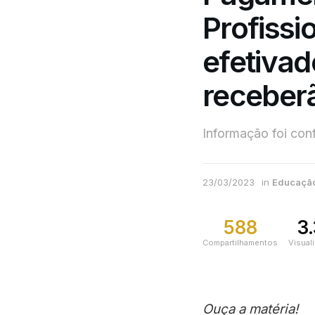
Profissi
efetiva
receberã
Informação foi co
23/03/2023
in
Educaçã
588
3
Compartilhamentos
Visual
Ouça a matéria!