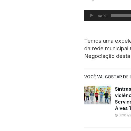
Tocador de áudio
00:00
Temos uma excelen
da rede municipal 
Negociação desta 
VOCÊ VAI GOSTAR DE L
Sintra
violênc
Servid
Alves 
02/07/