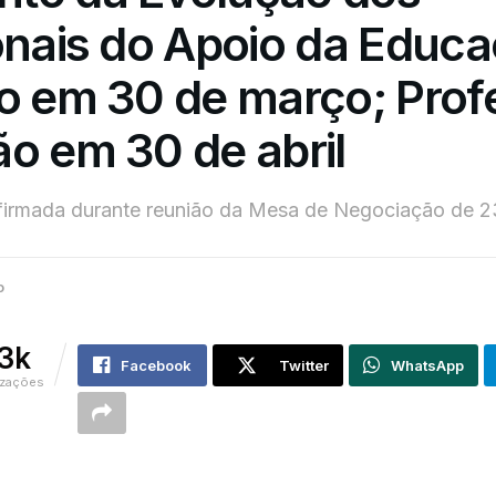
onais do Apoio da Educ
do em 30 de março; Prof
o em 30 de abril
nfirmada durante reunião da Mesa de Negociação de 
o
.3k
Facebook
Twitter
WhatsApp
izações