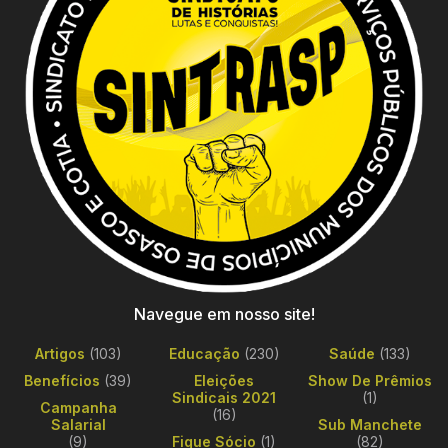
Navegue em nosso site!
Artigos
(103)
Educação
(230)
Saúde
(133)
Benefícios
(39)
Eleições
Show De Prêmios
Sindicais 2021
(1)
Campanha
(16)
Salarial
Sub Manchete
(9)
Fique Sócio
(1)
(82)