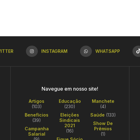
ITTER
INSTAGRAM
WHATSAPP
Navegue em nosso site!
Artigos
Educação
Manchete
(103)
(230)
(4)
Benefícios
Eleições
Saúde
(133)
(39)
Sindicais
Show De
2021
Campanha
Prêmios
(16)
Salarial
(1)
(9)
Fique Sócio