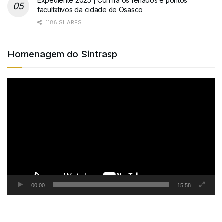
Expediente 2025 | Confira os feriados e pontos
facultativos da cidade de Osasco
1188 SHARES
Homenagem do Sintrasp
Tocador
de
vídeo
00:00
15:58