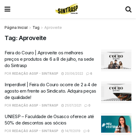
Página Inicial
Tag
Aproveite
Tag:
Aproveite
Feira do Couro | Aproveite os melhores
preços e produtos de 6 a 8 de julho, na sede
do Sintrasp
POR
REDAÇÃO AGSP - SINTRASP
20/06/2022
6
Imperdível | Feira do Couro ocorre de 2 a 4 de
agosto em frente ao Sindicato. Adquira peças
de qualidade!
POR
REDAÇÃO AGSP - SINTRASP
21/07/2021
0
UNIESP – Faculdade de Osasco oferece até
50% de descontos aos sócios
POR
REDAÇÃO AGSP - SINTRASP
14/11/2019
0