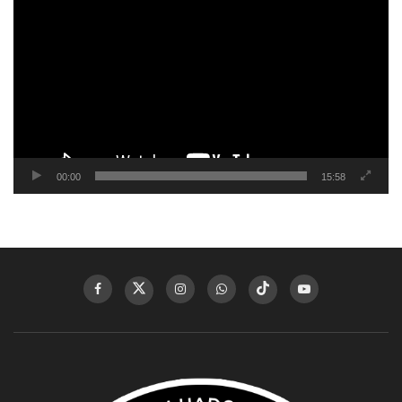
de
vídeo
00:00
15:58