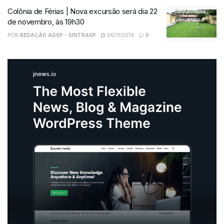
Colônia de Férias | Nova excursão será dia 22
de novembro, às 19h30
POR
REDAÇÃO AGSP - SINTRASP
06/11/2019
0