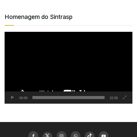
Homenagem do Sintrasp
Tocador
de
vídeo
00:00
15:58