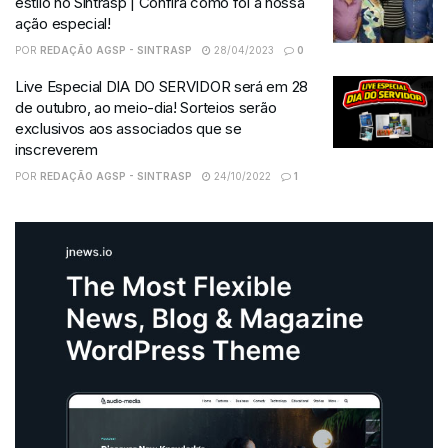
estilo no Sintrasp | Confira como foi a nossa
ação especial!
POR
REDAÇÃO AGSP - SINTRASP
28/04/2023
0
Live Especial DIA DO SERVIDOR será em 28
de outubro, ao meio-dia! Sorteios serão
exclusivos aos associados que se
inscreverem
POR
REDAÇÃO AGSP - SINTRASP
24/10/2022
1