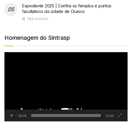
Expediente 2025 | Confira os feriados e pontos
facultativos da cidade de Osasco
1188 SHARES
Homenagem do Sintrasp
Tocador
de
vídeo
00:00
15:58