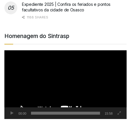
Expediente 2025 | Confira os feriados e pontos
facultativos da cidade de Osasco
1188 SHARES
Homenagem do Sintrasp
Tocador
de
vídeo
00:00
15:58