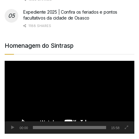
Expediente 2025 | Confira os feriados e pontos
facultativos da cidade de Osasco
1188 SHARES
Homenagem do Sintrasp
Tocador
de
vídeo
00:00
15:58