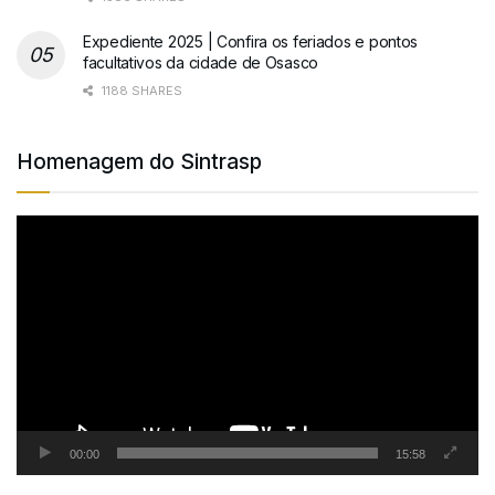
Expediente 2025 | Confira os feriados e pontos
facultativos da cidade de Osasco
1188 SHARES
Homenagem do Sintrasp
Tocador
de
vídeo
00:00
15:58