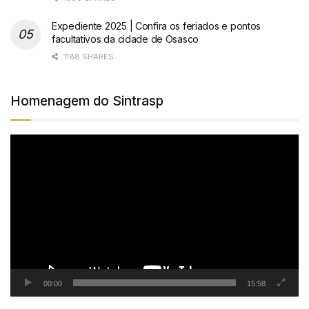
Expediente 2025 | Confira os feriados e pontos
facultativos da cidade de Osasco
1188 SHARES
Homenagem do Sintrasp
Tocador
de
vídeo
00:00
15:58