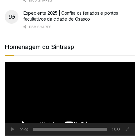
1585 SHARES
Expediente 2025 | Confira os feriados e pontos
facultativos da cidade de Osasco
1188 SHARES
Homenagem do Sintrasp
Tocador
de
vídeo
00:00
15:58