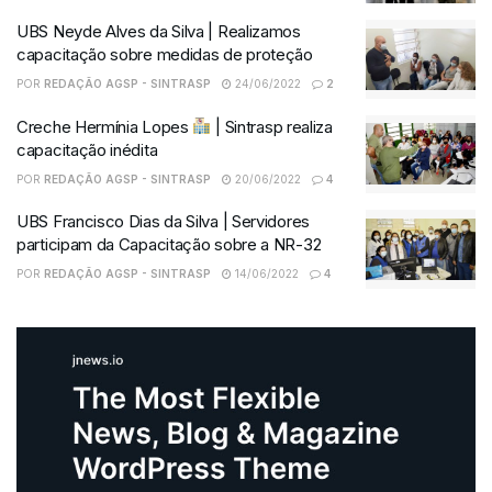
UBS Neyde Alves da Silva | Realizamos
capacitação sobre medidas de proteção
POR
REDAÇÃO AGSP - SINTRASP
24/06/2022
2
Creche Hermínia Lopes
| Sintrasp realiza
capacitação inédita
POR
REDAÇÃO AGSP - SINTRASP
20/06/2022
4
UBS Francisco Dias da Silva | Servidores
participam da Capacitação sobre a NR-32
POR
REDAÇÃO AGSP - SINTRASP
14/06/2022
4