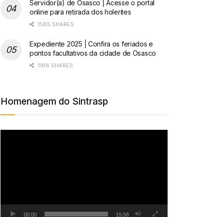
Servidor(a) de Osasco | Acesse o portal
online para retirada dos holerites
1585 SHARES
Expediente 2025 | Confira os feriados e
pontos facultativos da cidade de Osasco
1188 SHARES
Homenagem do Sintrasp
Tocador
de
vídeo
00:00
15:58