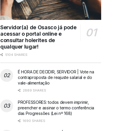
Servidor(a) de Osasco já pode
acessar o portal online e
consultar holerites de
qualquer lugar!
5104 SHARES
É HORA DE DECIDIR, SERVIDOR | Vote na
contraproposta de reajuste salarial e do
vale-alimentação
2889 SHARES
PROFESSORES: todos devem imprimir,
preencher e assinar o termo conferência
das Progressões (Lei nº 168)
1690 SHARES