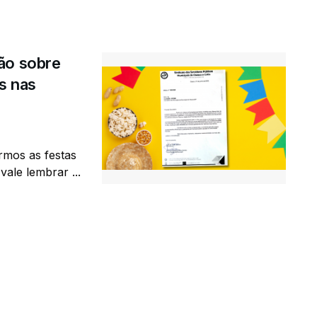
ão sobre
s nas
rmos as festas
ale lembrar ...