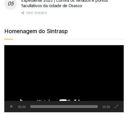
Expediente 2025 | Confira os feriados e pontos
facultativos da cidade de Osasco
1188 SHARES
Homenagem do Sintrasp
Tocador
de
vídeo
00:00
15:58