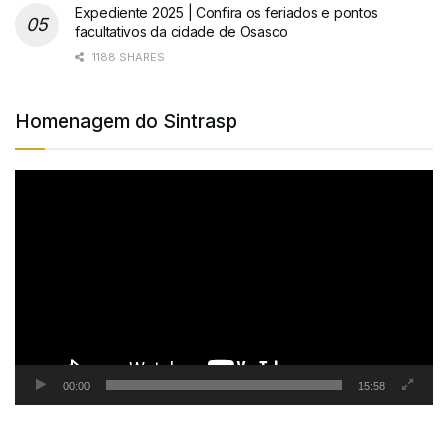
Expediente 2025 | Confira os feriados e pontos
facultativos da cidade de Osasco
1188 SHARES
Homenagem do Sintrasp
Tocador
de
vídeo
00:00
15:58