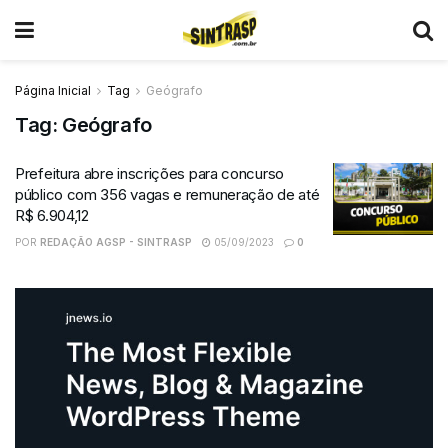
Página Inicial
Tag
Geógrafo
Tag:
Geógrafo
Prefeitura abre inscrições para concurso
público com 356 vagas e remuneração de até
R$ 6.904,12
POR
REDAÇÃO AGSP - SINTRASP
05/09/2023
0