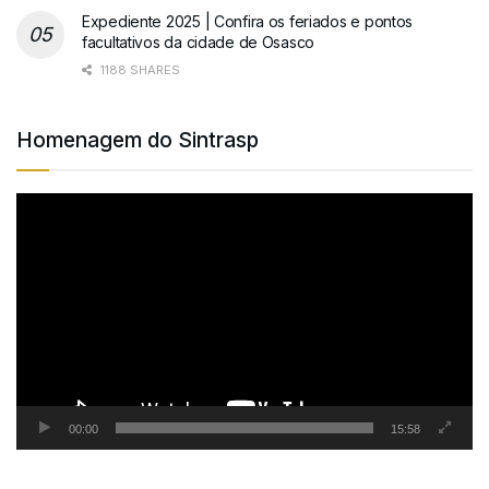
Expediente 2025 | Confira os feriados e pontos
facultativos da cidade de Osasco
1188 SHARES
Homenagem do Sintrasp
Tocador
de
vídeo
00:00
15:58