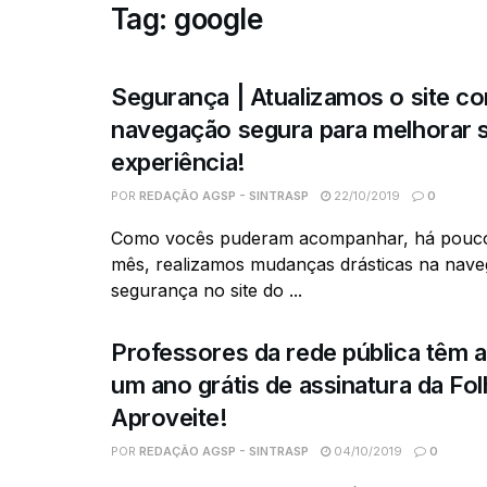
Tag:
google
Segurança | Atualizamos o site c
navegação segura para melhorar 
experiência!
POR
REDAÇÃO AGSP - SINTRASP
22/10/2019
0
Como vocês puderam acompanhar, há pouc
mês, realizamos mudanças drásticas na nav
segurança no site do ...
Professores da rede pública têm 
um ano grátis de assinatura da Folh
Aproveite!
POR
REDAÇÃO AGSP - SINTRASP
04/10/2019
0