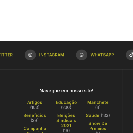
ITTER
INSTAGRAM
WHATSAPP
Navegue em nosso site!
Artigos
Educação
Manchete
(103)
(230)
(4)
Benefícios
Eleições
Saúde
(133)
(39)
Sindicais
Show De
2021
Campanha
Prêmios
(16)