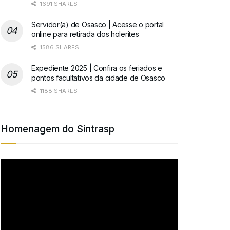
1691 SHARES
Servidor(a) de Osasco | Acesse o portal
online para retirada dos holerites
1586 SHARES
Expediente 2025 | Confira os feriados e
pontos facultativos da cidade de Osasco
1188 SHARES
Homenagem do Sintrasp
Tocador
de
vídeo