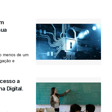
om
sua
o menos de um
egação e
acesso a
a Digital.