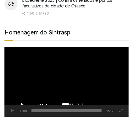
Expediente 2025 | Confira os feriados e pontos
facultativos da cidade de Osasco
1188 SHARES
Homenagem do Sintrasp
Tocador
de
vídeo
00:00
15:58