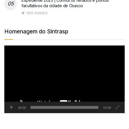
Expediente 2025 | Confira os feriados e pontos
facultativos da cidade de Osasco
1188 SHARES
Homenagem do Sintrasp
Tocador
de
vídeo
00:00
15:58