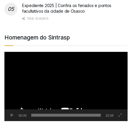
Expediente 2025 | Confira os feriados e pontos
facultativos da cidade de Osasco
1188 SHARES
Homenagem do Sintrasp
Tocador
de
vídeo
00:00
15:58