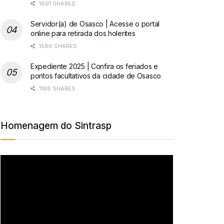
1691 SHARES
Servidor(a) de Osasco | Acesse o portal
online para retirada dos holerites
1586 SHARES
Expediente 2025 | Confira os feriados e
pontos facultativos da cidade de Osasco
1188 SHARES
Homenagem do Sintrasp
Tocador
de
vídeo