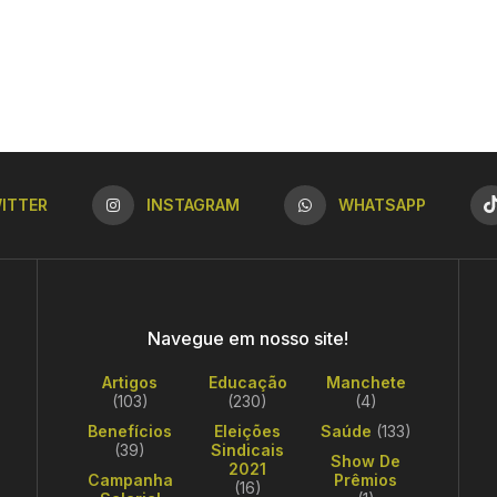
ITTER
INSTAGRAM
WHATSAPP
Navegue em nosso site!
Artigos
Educação
Manchete
(103)
(230)
(4)
Benefícios
Eleições
Saúde
(133)
(39)
Sindicais
Show De
2021
Campanha
Prêmios
(16)