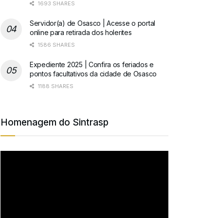
1693 SHARES
Servidor(a) de Osasco | Acesse o portal
online para retirada dos holerites
1586 SHARES
Expediente 2025 | Confira os feriados e
pontos facultativos da cidade de Osasco
1188 SHARES
Homenagem do Sintrasp
Tocador
de
vídeo