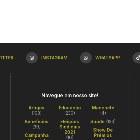
ITTER
INSTAGRAM
WHATSAPP
Navegue em nosso site!
Artigos
Educação
Manchete
(103)
(230)
(4)
Benefícios
Eleições
Saúde
(133)
(39)
Sindicais
Show De
2021
Campanha
Prêmios
(16)