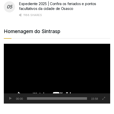
Expediente 2025 | Confira os feriados e pontos
facultativos da cidade de Osasco
1188 SHARES
Homenagem do Sintrasp
Tocador
de
vídeo
00:00
15:58