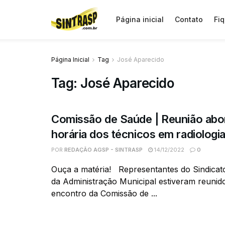
Página inicial
Contato
Fiq
Página Inicial
Tag
José Aparecido
Tag:
José Aparecido
Comissão de Saúde | Reunião abo
horária dos técnicos em radiologi
POR
REDAÇÃO AGSP - SINTRASP
14/12/2022
0
Ouça a matéria! Representantes do Sindicato
da Administração Municipal estiveram reuni
encontro da Comissão de ...