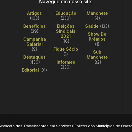
Navegue em nosso site!
Artigos
Educação
Manchete
(103)
(230)
(4)
Benefícios
Eleições
Saúde
(133)
(39)
Sindicais
Show De
2021
Campanha
Prêmios
(16)
Salarial
(1)
(9)
Fique Sócio
Sub
(1)
Destaques
Manchete
(436)
Informes
(82)
(336)
Editorial
(31)
Sindicato dos Trabalhadores em Serviços Públicos dos Municípios de Osasc