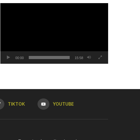
Tocador
de
vídeo
00:00
15:58
TIKTOK
YOUTUBE