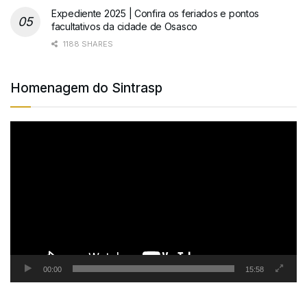
Expediente 2025 | Confira os feriados e pontos
facultativos da cidade de Osasco
1188 SHARES
Homenagem do Sintrasp
Tocador
de
vídeo
00:00
15:58