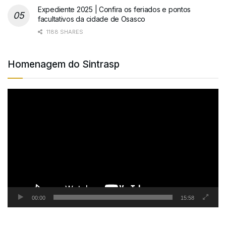
Expediente 2025 | Confira os feriados e pontos
facultativos da cidade de Osasco
1188 SHARES
Homenagem do Sintrasp
Tocador
de
vídeo
00:00
15:58