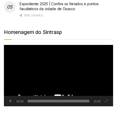
Expediente 2025 | Confira os feriados e pontos
facultativos da cidade de Osasco
1188 SHARES
Homenagem do Sintrasp
Tocador
de
vídeo
00:00
15:58