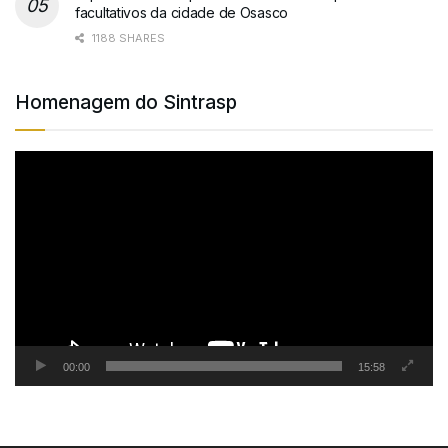
facultativos da cidade de Osasco
1188 SHARES
Homenagem do Sintrasp
Tocador
de
vídeo
00:00
15:58