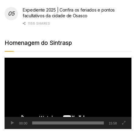
Expediente 2025 | Confira os feriados e pontos
facultativos da cidade de Osasco
1188 SHARES
Homenagem do Sintrasp
Tocador
de
vídeo
00:00
15:58