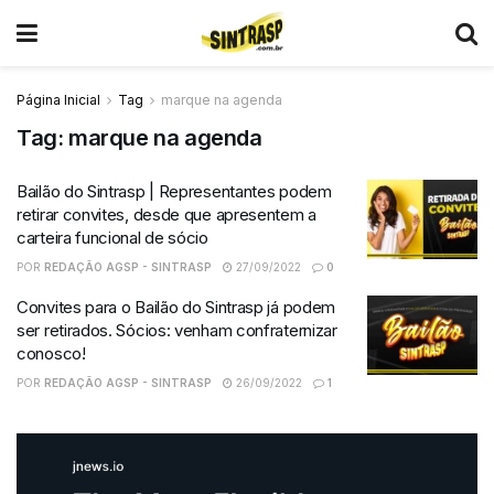
Página Inicial
Tag
marque na agenda
Tag:
marque na agenda
Bailão do Sintrasp | Representantes podem
retirar convites, desde que apresentem a
carteira funcional de sócio
POR
REDAÇÃO AGSP - SINTRASP
27/09/2022
0
Convites para o Bailão do Sintrasp já podem
ser retirados. Sócios: venham confraternizar
conosco!
POR
REDAÇÃO AGSP - SINTRASP
26/09/2022
1