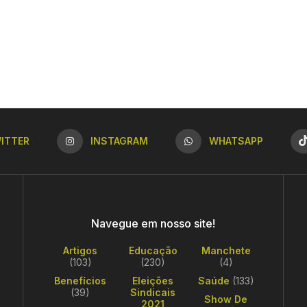
ITTER
INSTAGRAM
WHATSAPP
Navegue em nosso site!
Artigos
Educação
Manchete
(103)
(230)
(4)
Benefícios
Eleições
Saúde
(133)
(39)
Sindicais
Show De
2021