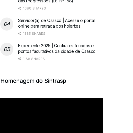
das Progressões (Lei nº 168)
1688 SHARES
Servidor(a) de Osasco | Acesse o portal
online para retirada dos holerites
1585 SHARES
Expediente 2025 | Confira os feriados e
pontos facultativos da cidade de Osasco
1188 SHARES
Homenagem do Sintrasp
Tocador
de
vídeo