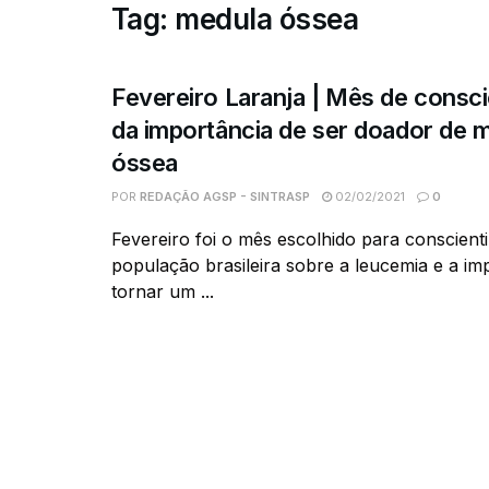
Tag:
medula óssea
Fevereiro Laranja | Mês de consc
da importância de ser doador de 
óssea
POR
REDAÇÃO AGSP - SINTRASP
02/02/2021
0
Fevereiro foi o mês escolhido para conscienti
população brasileira sobre a leucemia e a im
tornar um ...