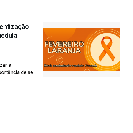
ientização
medula
zar a
portância de se