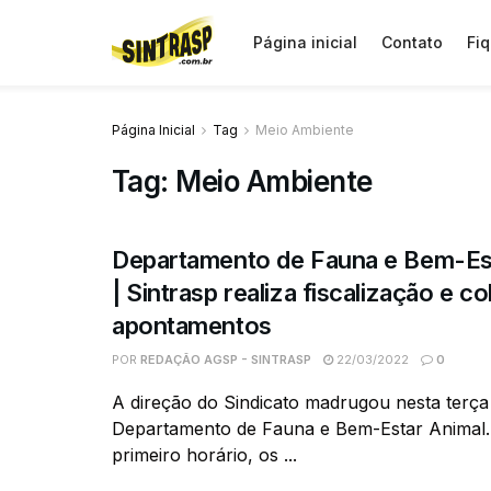
Página inicial
Contato
Fiq
Página Inicial
Tag
Meio Ambiente
Tag:
Meio Ambiente
Departamento de Fauna e Bem-Es
| Sintrasp realiza fiscalização e co
apontamentos
POR
REDAÇÃO AGSP - SINTRASP
22/03/2022
0
A direção do Sindicato madrugou nesta terça
Departamento de Fauna e Bem-Estar Animal.
primeiro horário, os ...