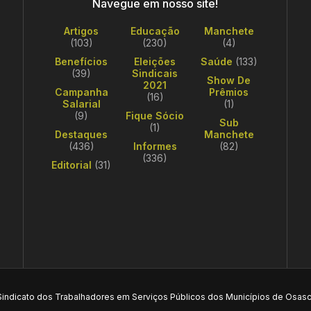
Navegue em nosso site!
Artigos
Educação
Manchete
(103)
(230)
(4)
Benefícios
Eleições
Saúde
(133)
(39)
Sindicais
Show De
2021
Campanha
Prêmios
(16)
Salarial
(1)
(9)
Fique Sócio
Sub
(1)
Destaques
Manchete
(436)
Informes
(82)
(336)
Editorial
(31)
Sindicato dos Trabalhadores em Serviços Públicos dos Municípios de Osasc