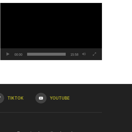
Tocador
de
vídeo
00:00
15:58
TIKTOK
YOUTUBE