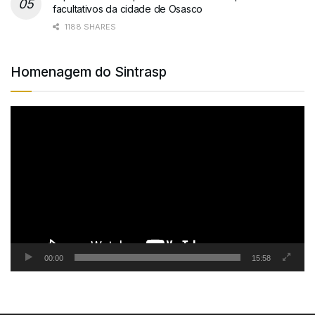
facultativos da cidade de Osasco
1188 SHARES
Homenagem do Sintrasp
Tocador
de
vídeo
00:00
15:58