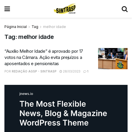
Página Inicial
Tag
melhor idade
Tag:
melhor idade
“Auxílio Melhor Idade” é aprovado por 17
votos na Câmara. Ação evita prejuízos a
aposentados e pensionistas
POR
REDAÇÃO AGSP - SINTRASP
28/03/2023
1