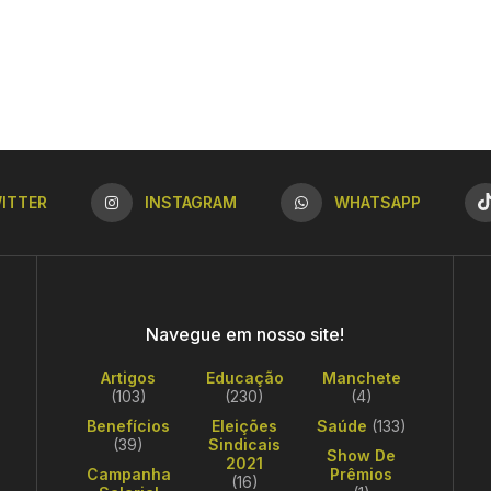
ITTER
INSTAGRAM
WHATSAPP
Navegue em nosso site!
Artigos
Educação
Manchete
(103)
(230)
(4)
Benefícios
Eleições
Saúde
(133)
(39)
Sindicais
Show De
2021
Campanha
Prêmios
(16)