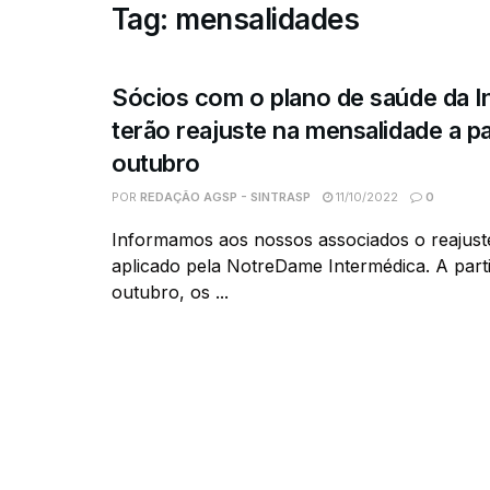
Tag:
mensalidades
Sócios com o plano de saúde da I
terão reajuste na mensalidade a pa
outubro
POR
REDAÇÃO AGSP - SINTRASP
11/10/2022
0
Informamos aos nossos associados o reajuste
aplicado pela NotreDame Intermédica. A parti
outubro, os ...