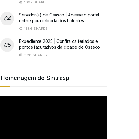
1692 SHARES
Servidor(a) de Osasco | Acesse o portal
online para retirada dos holerites
1586 SHARES
Expediente 2025 | Confira os feriados e
pontos facultativos da cidade de Osasco
1188 SHARES
Homenagem do Sintrasp
Tocador
de
vídeo