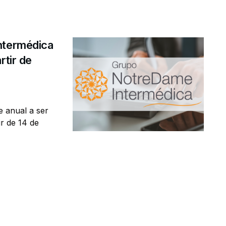
ntermédica
rtir de
 anual a ser
r de 14 de