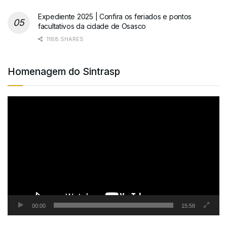
Expediente 2025 | Confira os feriados e pontos
facultativos da cidade de Osasco
1188 SHARES
Homenagem do Sintrasp
Tocador
de
vídeo
00:00
15:58