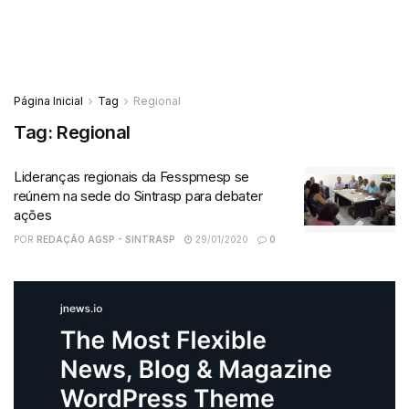
Página Inicial
Tag
Regional
Tag:
Regional
Lideranças regionais da Fesspmesp se
reúnem na sede do Sintrasp para debater
ações
POR
REDAÇÃO AGSP - SINTRASP
29/01/2020
0