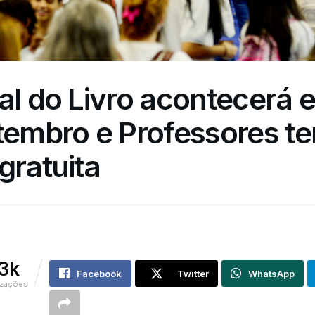
al do Livro acontecerá e
tembro e Professores te
gratuita
.3k
Facebook
Twitter
WhatsApp
izações