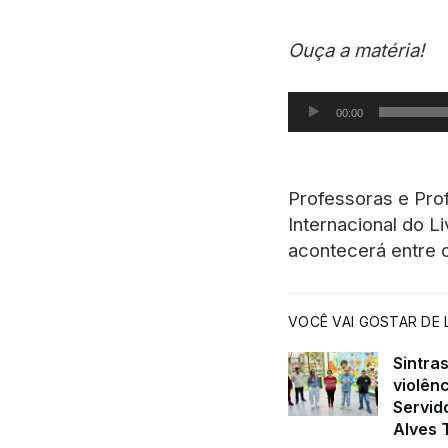
Ouça a matéria!
Tocador de áudio
00:00
Professoras e Prof
Internacional do L
acontecerá entre 
VOCÊ VAI GOSTAR DE L
Sintra
violênc
Servid
Alves 