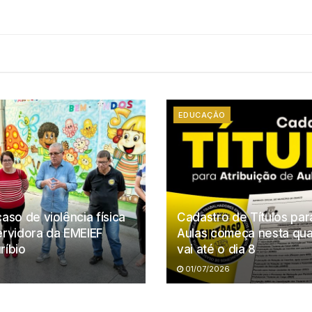
EDUCAÇÃO
aso de violência física
Cadastro de Títulos par
ervidora da EMEIEF
Aulas começa nesta quart
ríbio
vai até o dia 8
01/07/2026