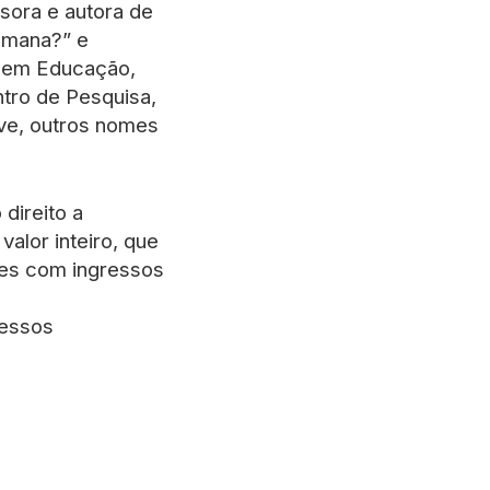
ssora e autora de
 humana?” e
or em Educação,
ntro de Pesquisa,
ve, outros nomes
direito a
alor inteiro, que
les com ingressos
ressos