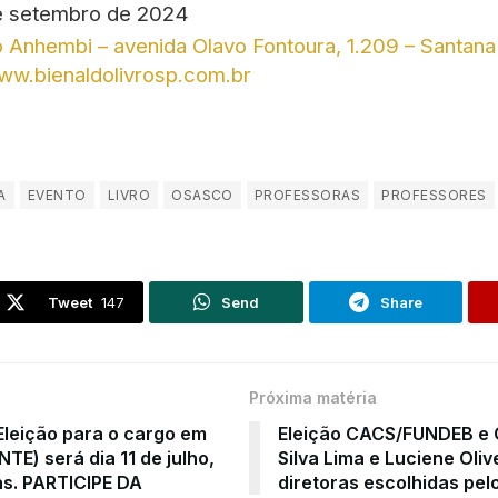
de setembro de 2024
to Anhembi – avenida Olavo Fontoura, 1.209 – Santana
www.bienaldolivrosp.com.br
A
EVENTO
LIVRO
OSASCO
PROFESSORAS
PROFESSORES
Tweet
147
Send
Share
Próxima matéria
leição para o cargo em
Eleição CACS/FUNDEB e 
TE) será dia 11 de julho,
Silva Lima e Luciene Oliv
as. PARTICIPE DA
diretoras escolhidas pel