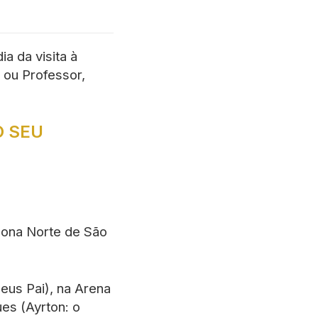
ia da visita à
a ou Professor,
O SEU
 Zona Norte de São
eus Pai), na Arena
ues (Ayrton: o