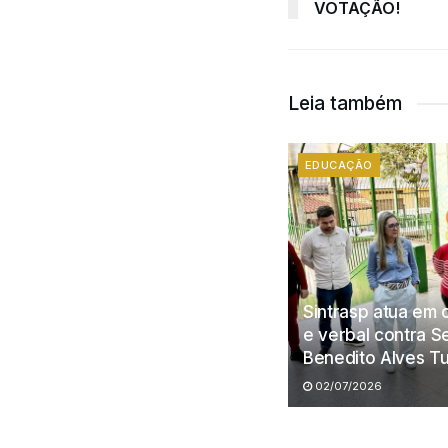
VOTAÇÃO!
Leia também
EDUCAÇÃO
Sintrasp atua em c
e verbal contra S
Benedito Alves Tu
02/07/2026