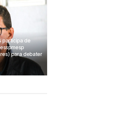
 participa de
 Fesspmesp
res) para debater