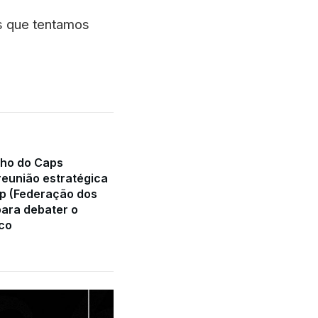
is que tentamos
nho do Caps
reunião estratégica
p (Federação dos
para debater o
ico