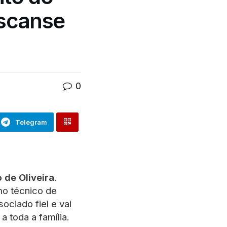
escanse
0
Telegram
 de Oliveira
.
mo técnico de
ociado fiel e vai
toda a família.