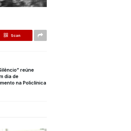
Scan
ilêncio” reúne
m dia de
mento na Policlínica