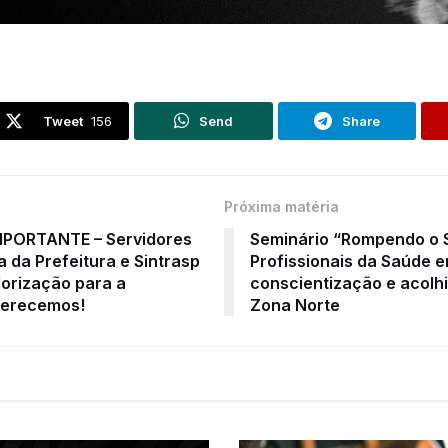
Tweet
156
Send
Share
Próxima matéria
PORTANTE – Servidores
Seminário “Rompendo o S
a da Prefeitura e Sintrasp
Profissionais da Saúde e
lorização para a
conscientização e acolhi
merecemos!
Zona Norte