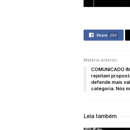
Share
250
Matéria anterior
COMUNICADO IM
rejeitam propost
defende mais va
categoria. Nós 
Leia também