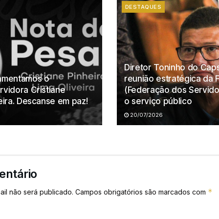
DESTAQUES
Diretor Toninho do Caps
Lamentamos o
reunião estratégica da
rvidora Cristiane
(Federação dos Servido
veira. Descanse em paz!
o serviço público
20/07/2026
entário
*
il não será publicado.
Campos obrigatórios são marcados com