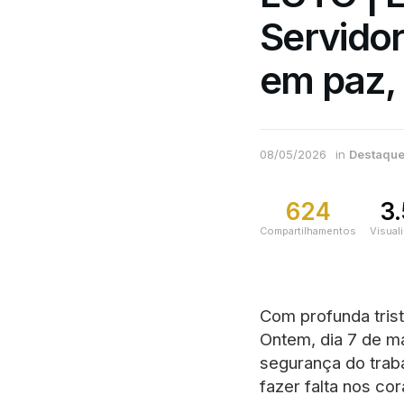
Servidor
em paz,
08/05/2026
in
Destaqu
624
3
Compartilhamentos
Visual
Com profunda trist
Ontem, dia 7 de m
segurança do traba
fazer falta nos co