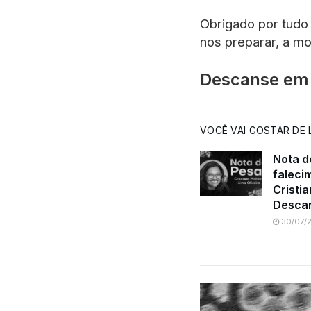
Obrigado por tudo 
nos preparar, a m
Descanse em 
VOCÊ VAI GOSTAR DE L
Nota d
faleci
Cristia
Descan
30/07/