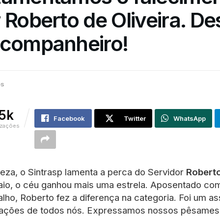
 Roberto de Oliveira. D
 companheiro!
es
.5k
Facebook
Twitter
WhatsApp
izações
eza, o Sintrasp lamenta a perca do Servidor
Roberto
aio, o céu ganhou mais uma estrela. Aposentado co
lho, Roberto fez a diferença na categoria. Foi um ass
rações de todos nós.
Expressamos nossos pêsames a 