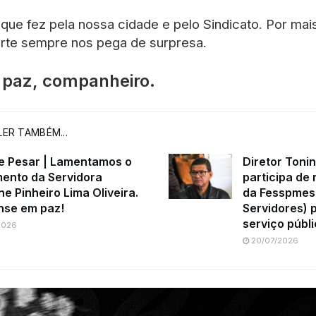
que fez pela nossa cidade e pelo Sindicato. Por ma
orte sempre nos pega de surpresa.
paz, companheiro.
ER TAMBÉM...
e Pesar | Lamentamos o
Diretor Toni
mento da Servidora
participa de 
ne Pinheiro Lima Oliveira.
da Fesspmes
se em paz!
Servidores) 
serviço públ
2026
20/07/2026