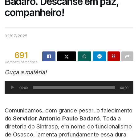
Badaró. Descanse em paz,
companheiro!
02/07/2025
691
Compartilhamentos
Ouça a matéria!
Tocador
00:00
00:00
de
áudio
Comunicamos, com grande pesar, o falecimento
do
Servidor Antonio Paulo Badaró
. Toda a
diretoria do Sintrasp, em nome do funcionalismo
de Osasco, lamenta profundamente essa dura