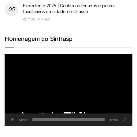
Expediente 2025 | Confira os feriados e pontos
facultativos da cidade de Osasco
1188 SHARES
Homenagem do Sintrasp
Tocador
de
vídeo
00:00
15:58