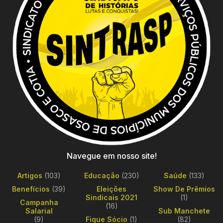
Navegue em nosso site!
Artigos
(103)
Educação
(230)
Saúde
(133)
Benefícios
(39)
Eleições
Show De Prêmios
Sindicais 2021
(1)
Campanha
(16)
Salarial
Sub Manchete
(9)
Fique Sócio
(1)
(82)