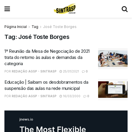
Página Inicial
Tag
José Toste Borges
Tag:
José Toste Borges
1ª Reunião da Mesa de Negociação de 2021
trata do retorno às aulas e demandas da
categoria
POR
REDAÇÃO AGSP - SINTRASP
25/01/2021
0
Educação | Saibam os desdobramentos da
suspensão das aulas na rede municipal
POR
REDAÇÃO AGSP - SINTRASP
16/03/2000
0