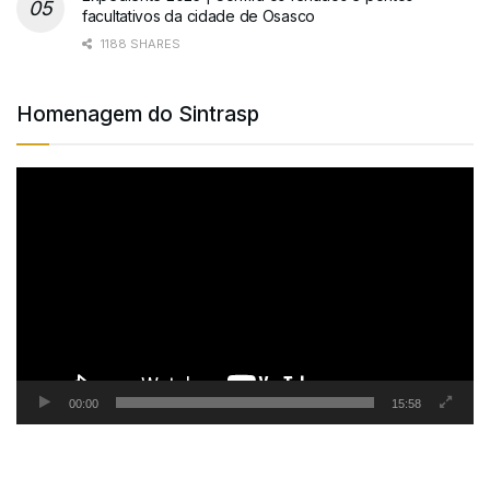
facultativos da cidade de Osasco
1188 SHARES
Homenagem do Sintrasp
Tocador
de
vídeo
00:00
15:58