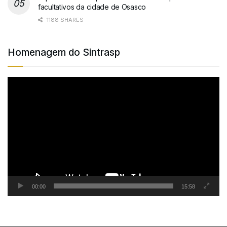
facultativos da cidade de Osasco
1188 SHARES
Homenagem do Sintrasp
Tocador
de
vídeo
00:00
15:58