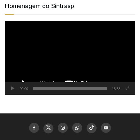
Homenagem do Sintrasp
Tocador
de
vídeo
00:00
15:58