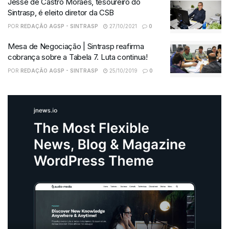
Jessé de Castro Moraes, tesoureiro do
Sintrasp, é eleito diretor da CSB
POR
REDAÇÃO AGSP - SINTRASP
27/10/2021
0
Mesa de Negociação | Sintrasp reafirma
cobrança sobre a Tabela 7. Luta continua!
POR
REDAÇÃO AGSP - SINTRASP
25/10/2019
0