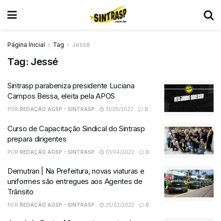
Página Inicial
Tag
Jessé
Tag:
Jessé
Sintrasp parabeniza presidente Luciana
Campos Bessa, eleita pela APOS
POR
REDAÇÃO AGSP - SINTRASP
31/05/2022
0
Curso de Capacitação Sindical do Sintrasp
prepara dirigentes
POR
REDAÇÃO AGSP - SINTRASP
01/04/2022
0
Demutran | Na Prefeitura, novas viaturas e
uniformes são entregues aos Agentes de
Trânsito
POR
REDAÇÃO AGSP - SINTRASP
25/02/2022
0