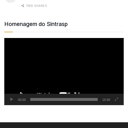
1188 SHARES
Homenagem do Sintrasp
Tocador
de
vídeo
00:00
15:58