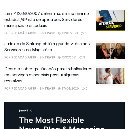
Lei nº 12.640/2007 determina: salário mínimo
estadual/SP não se aplica aos Servidores
municipais e estaduais
POR
REDAÇÃO AGSP - SINTRASP
19/05/2023
0
Jurídico do Sintrasp obtém grande vitória aos
Servidores do Magistério
POR
REDAÇÃO AGSP - SINTRASP
10/12/2021
3
Decreto sobre gratificação para trabalhadores
em serviços essenciais possui algumas
ressalvas
POR
REDAÇÃO AGSP - SINTRASP
27/04/2020
0