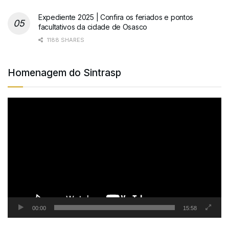
Expediente 2025 | Confira os feriados e pontos
facultativos da cidade de Osasco
1188 SHARES
Homenagem do Sintrasp
Tocador
de
vídeo
00:00
15:58