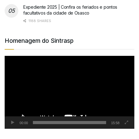
Expediente 2025 | Confira os feriados e pontos
facultativos da cidade de Osasco
1188 SHARES
Homenagem do Sintrasp
Tocador
de
vídeo
00:00
15:58