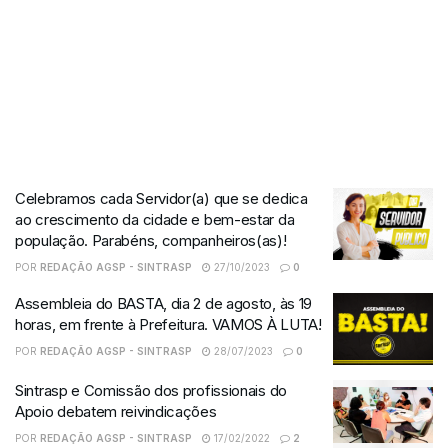
Celebramos cada Servidor(a) que se dedica
ao crescimento da cidade e bem-estar da
população. Parabéns, companheiros(as)!
POR
REDAÇÃO AGSP - SINTRASP
27/10/2023
0
Assembleia do BASTA, dia 2 de agosto, às 19
horas, em frente à Prefeitura. VAMOS À LUTA!
POR
REDAÇÃO AGSP - SINTRASP
28/07/2023
0
Sintrasp e Comissão dos profissionais do
Apoio debatem reivindicações
POR
REDAÇÃO AGSP - SINTRASP
17/02/2022
2