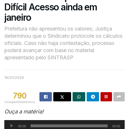
Difícil Acesso ainda em
janeiro
Prefeitura não apresentou os valores; Justiça
determinou que o Sindicato protocole os cálculos
oficiais. Caso não haja contestação, processo
poderá avançar com base no material
apresentado pelo SINTRASP
19/01/2026
790
Compartilhamentos
Ouça a matéria!
Tocador
00:00
00:00